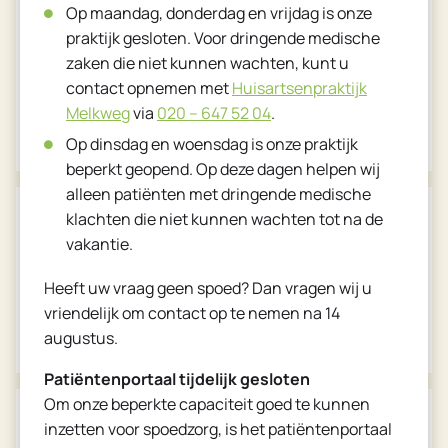
Op maandag, donderdag en vrijdag is onze
Aan mijn huisarts
praktijk gesloten. Voor dringende medische
Een vraag stellen
zaken die niet kunnen wachten, kunt u
contact opnemen met
Huisartsenpraktijk
Melkweg
via
020 – 647 52 04
.
Meer informatie
Op dinsdag en woensdag is onze praktijk
beperkt geopend. Op deze dagen helpen wij
alleen patiënten met dringende medische
klachten die niet kunnen wachten tot na de
Dutch
Als nieuwe patiënt
vakantie.
Inschrijven
English
Heeft uw vraag geen spoed? Dan vragen wij u
vriendelijk om contact op te nemen na 14
Meer informatie
augustus.
Patiëntenportaal tijdelijk gesloten
Om onze beperkte capaciteit goed te kunnen
Voor niet-dringende vragen en eenvoudige afspraken
inzetten voor spoedzorg, is het patiëntenportaal