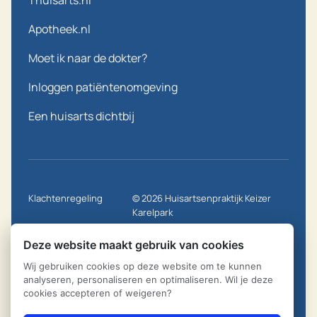
Thuisarts.nl
Apotheek.nl
Moet ik naar de dokter?
Inloggen patiëntenomgeving
Een huisarts dichtbij
Klachtenregeling
© 2026
Huisartsenpraktijk Keizer
Karelpark
Privacy statement
Aangedreven door Ontzorg.site
Deze website maakt gebruik van cookies
Cookie instellingen
Wij gebruiken cookies op deze website om te kunnen
analyseren, personaliseren en optimaliseren. Wil je deze
Disclaimer
cookies accepteren of weigeren?