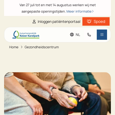
Van 27 juli tot en met 14 augustus werken wij met
aangepaste openingstijden.
Meer informatie
Spoed
Inloggen patiëntenportaal
NL
Praktijkinformatie
Home
Gezondheidscentrum
Ga naar de hoofdinhoud
Ga naar de footer
Ga naar de toegankelijkheidsinstellingen
Patiënteninformatie
Veelgestelde vragen
Nieuws