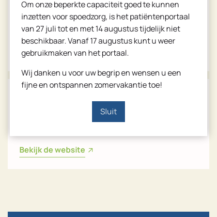
Om onze beperkte capaciteit goed te kunnen
Brentano
inzetten voor spoedzorg, is het patiëntenportaal
van 27 juli tot en met 14 augustus tijdelijk niet
beschikbaar. Vanaf 17 augustus kunt u weer
Bekijk de website
gebruikmaken van het portaal.
Wij danken u voor uw begrip en wensen u een
fijne en ontspannen zomervakantie toe!
Diëtistenpraktijk
Renate de Schaap
Sluit
Bekijk de website