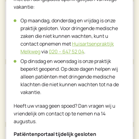
vakantie:
Logopediepraktijk
Op maandag, donderdag en vrijdag is onze
Keizer Karelpark
praktijk gesloten. Voor dringende medische
zaken die niet kunnen wachten, kunt u
contact opnemen met
Huisartsenpraktijk
Bekijk de website
Melkweg
via
020 – 647 52 04
.
Op dinsdag en woensdag is onze praktijk
beperkt geopend. Op deze dagen helpen wij
Ouderen advies, maatschappelijk werk en wijkcoach
alleen patiënten met dringende medische
klachten die niet kunnen wachten tot na de
Dutch
Participe
vakantie.
English
Heeft uw vraag geen spoed? Dan vragen wij u
Website Participe
vriendelijk om contact op te nemen na 14
augustus.
Patiëntenportaal tijdelijk gesloten
Thuiszorg