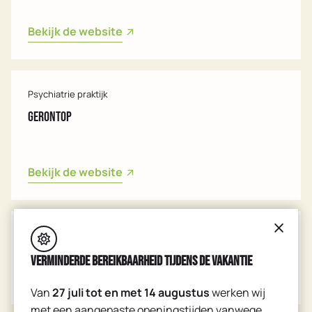
Bekijk de website
Psychiatrie praktijk
Gerontop
Bekijk de website
Medisch diagnostisch centrum
Amstelland
Verminderde bereikbaarheid tijdens de vakantie
Van
27 juli tot en met 14 augustus
werken wij
met een aangepaste openingstijden vanwege