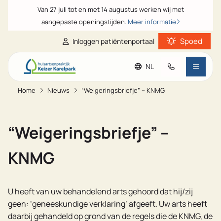
Van 27 juli tot en met 14 augustus werken wij met
aangepaste openingstijden.
Meer informatie
Spoed
Inloggen patiëntenportaal
NL
Praktijkinformatie
Home
Nieuws
“Weigeringsbriefje” – KNMG
Ga naar de hoofdinhoud
Ga naar de footer
Ga naar de toegankelijkheidsinstellingen
Patiënteninformatie
“Weigeringsbriefje” –
Veelgestelde vragen
KNMG
Nieuws
U heeft van uw behandelend arts gehoord dat hij/zij
geen: ‘geneeskundige verklaring’ afgeeft. Uw arts heeft
daarbij gehandeld op grond van de regels die de KNMG, de