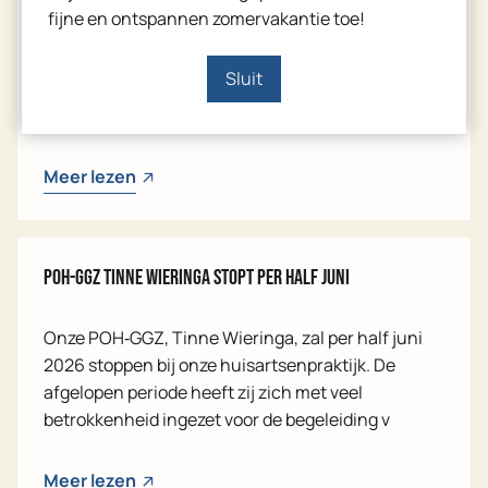
fijne en ontspannen zomervakantie toe!
Van 27 juli tot en met 14 augustus werken wij met
een aangepaste openingstijden vanwege
Sluit
vakantie. Heeft uw vraag geen spoed? Dan vragen
wij u vriendelijk om contact op te nemen na
Meer lezen
POH-GGZ Tinne Wieringa stopt per half juni
Onze POH‑GGZ, Tinne Wieringa, zal per half juni
2026 stoppen bij onze huisartsenpraktijk. De
afgelopen periode heeft zij zich met veel
betrokkenheid ingezet voor de begeleiding v
Meer lezen