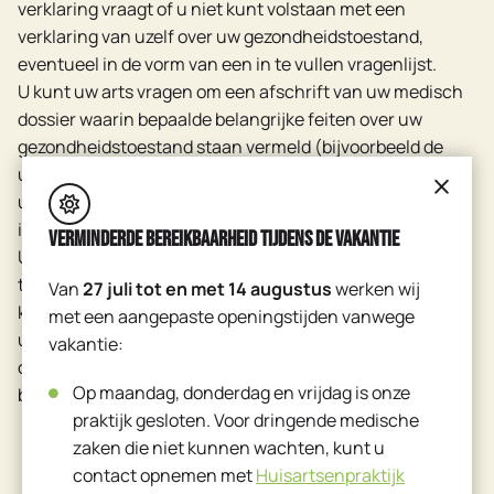
verklaring vraagt of u niet kunt volstaan met een
verklaring van uzelf over uw gezondheidstoestand,
eventueel in de vorm van een in te vullen vragenlijst.
U kunt uw arts vragen om een afschrift van uw medisch
dossier waarin bepaalde belangrijke feiten over uw
gezondheidstoestand staan vermeld (bijvoorbeeld de
uitslag van een looptest, de uitslag van een meting van
uw gezichtsvermogen etc.) en die toesturen aan de
instantie die een geneeskundige verklaring vraagt.
Verminderde bereikbaarheid tijdens de vakantie
U kunt zich voor de noodzakelijke beoordeling wenden
tot een arts waarbij u niet onder behandeling staat. Deze
Van
27 juli tot en met 14 augustus
werken wij
kan met uw toestemming ook feitelijke informatie over
met een aangepaste openingstijden vanwege
uw gezondheidstoestand bij de behandelend arts
vakantie:
opvragen en deze informatie bij zijn/haar beoordeling
Op maandag, donderdag en vrijdag is onze
betrekken.
praktijk gesloten. Voor dringende medische
zaken die niet kunnen wachten, kunt u
contact opnemen met
Huisartsenpraktijk